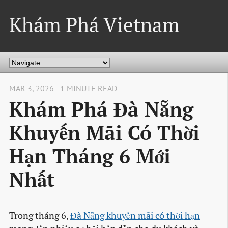
Khám Phá Vietnam
MAR 3, 2026 - 1 MINUTE READ
Khám Phá Đà Nẵng
Khuyến Mãi Có Thời
Hạn Tháng 6 Mới
Nhất
Trong tháng 6,
Đà Nẵng khuyến mãi có thời hạn